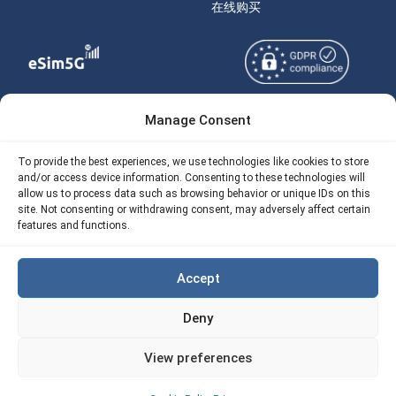
在线购买
Manage Consent
Copyright © 2026
关于 eSIM5g
eSIM5g.com 版权所有。
Your Tickets
To provide the best experiences, we use technologies like cookies to store
and/or access device information. Consenting to these technologies will
使用条款
免费eSIM流量计算器
allow us to process data such as browsing behavior or unique IDs on this
site. Not consenting or withdrawing consent, may adversely affect certain
隐私政策
我们的 API
features and functions.
AML
eSIM5G 退款政策
Accept
Site Map
Deny
Cookie 使用政策（EU)
View preferences