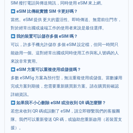
SIM 撥打電話與傳送簡訊，同時使用 eSIM 來上網。
eSIM 比傳統實體 SIM 卡更好嗎？
當然。eSIM 提供 更大的靈活性、即時傳送、無需前往門市，
對於經常出國或遠端工作的使用者來說是最佳選擇。
我的裝置可以儲存多個 eSIM 嗎？
可以，許多手機允許儲存 多個 eSIM 設定檔，但同一時間只
能啟用一個。這對經常出國或同時使用工作與私人號碼的人
來說非常實用。
eSIM 方案可以重複使用或儲值嗎？
多數 eSIM5g 方案為預付型，無法重複使用或儲值。當數據用
完或方案到期後，您需要重新購買新方案。請在購買前確認
詳細資訊。
如果我不小心刪除 eSIM 或沒收到 QR 碼怎麼辦？
若您未收到 QR 碼或誤刪了 eSIM，請立即聯繫我們的客服團
隊。我們可以重新發送 QR 碼，或協助您重新啟用（若裝置支
援）。