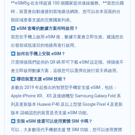
**eSIM5g 在全球超過 100 個國家提供連線服務。**當您出國
時，裝置會自動連接到當地最佳網路。您可以在本頁面的分
類區域查看支援的完整國家列表。
eSIM 套餐的數據方案何時啟用？
當您在手機上啟用 eSIM 後，數據方案會立即生效。建議您在
出發前或抵達目的地後再進行啟用。
如何在手機上安裝 eSIM？
只需掃描我們提供的 QR 碼 即可下載 eSIM 設定檔。掃描後不
會立即啟用數據方案，這樣您可以選擇在旅行當天再啟用。
哪些裝置支援 eSIM 技術？
多數自 2019 年起推出的智慧型手機皆支援 eSIM，包括：
Apple iPhone XR、XS 及後續機型 Samsung Galaxy Fold 系
列及更新版本 Huawei P40 及以上型號 Google Pixel 4 及更新
版本 請確認您的裝置是否支援 eSIM 功能。
安裝 eSIM 後還可以使用實體 SIM 卡嗎？
可以，大多數現代手機都支援 雙 SIM 功能，您可以使用實體