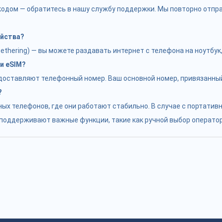
с кодом — обратитесь в нашу службу поддержки. Мы повторно отп
ойства?
hering) — вы можете раздавать интернет с телефона на ноутбук, 
и eSIM?
едоставляют телефонный номер. Ваш основной номер, привязанный
?
ых телефонов, где они работают стабильно. В случае с портатив
е поддерживают важные функции, такие как ручной выбор оператор