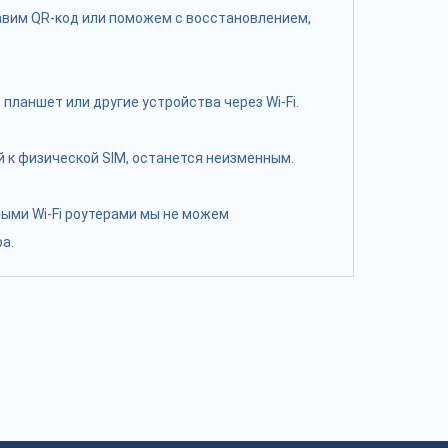
равим QR-код или поможем с восстановлением,
планшет или другие устройства через Wi-Fi.
 к физической SIM, останется неизменным.
ными Wi-Fi роутерами мы не можем
а.