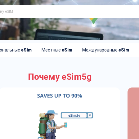
иональные
eSim
Местные
eSim
Международные
eSim
Почему eSim5g