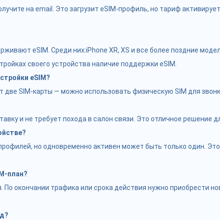
лучите на email. Это загрузит eSIM-профиль, но тариф активируе
ивают eSIM. Среди них:iPhone XR, XS и все более поздние модели
стройках своего устройства наличие поддержки eSIM.
стройки eSIM?
ве SIM-карты — можно использовать физическую SIM для звонков
тавку и не требует похода в салон связи. Это отличное решение 
ойстве?
рофилей, но одновременно активен может быть только один. Это 
IM-план?
 По окончании трафика или срока действия нужно приобрести нов
од?