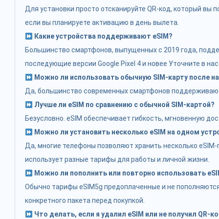
Для установки просто отсканируйте QR-код, который вы по
если вы планируете активацию в день вылета.
Какие устройства поддерживают eSIM?
Большинство смартфонов, выпущенных с 2019 года, поддерж
последующие версии Google Pixel 4 и новее Уточните в на
Можно ли использовать обычную SIM-карту после на
Да, большинство современных смартфонов поддерживают д
Лучше ли eSIM по сравнению с обычной SIM-картой?
Безусловно. eSIM обеспечивает гибкость, мгновенную дос
Можно ли установить несколько eSIM на одном устр
Да, многие телефоны позволяют хранить несколько eSIM-п
использует разные тарифы для работы и личной жизни.
Можно ли пополнить или повторно использовать eS
Обычно тарифы eSIM5g предоплаченные и не пополняются.
конкретного пакета перед покупкой.
Что делать, если я удалил eSIM или не получил QR-к