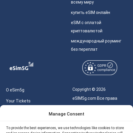
всему миру
купить eSIM онлайн
eSIM с оплатой
криптовалютой
международный роуминг
без переплат
Copyright © 2026
О eSim5g
eSIM5g.com Все права
Your Tickets
защищены.
Калькулятор для eSIM
Manage Consent
Правила использования
Наше API
To provide the best experiences, we use technologies like cookies to store
Политика