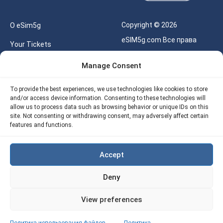
Copyright © 2026
О eSim5g
eSIM5g.com Все права
Your Tickets
защищены.
Калькулятор для eSIM
Manage Consent
Правила использования
Наше API
To provide the best experiences, we use technologies like cookies to store
Политика
and/or access device information. Consenting to these technologies will
Политика возврата
конфиденциальности
allow us to process data such as browsing behavior or unique IDs on this
eSIM5G
site. Not consenting or withdrawing consent, may adversely affect certain
Политика AML
features and functions.
Site Map
Accept
Политика
использования файлов
Deny
cookie (ЕС)
View preferences