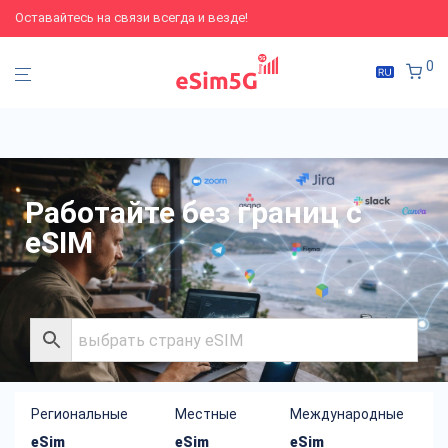
Оставайтесь на связи всегда и везде!
0
Работайте без границ с
eSIM
Региональные
Местные
Международные
eSim
eSim
eSim