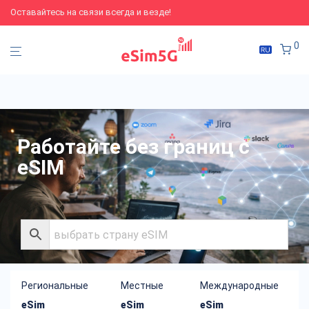
Оставайтесь на связи всегда и везде!
0
Работайте без границ с
eSIM
Региональные
Местные
Международные
eSim
eSim
eSim