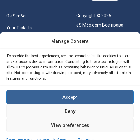
Copyright © 2026
О eSim5g
eSIM5g.com Все права
Your Tickets
защищены.
Калькулятор для eSIM
Manage Consent
Правила использования
Наше API
To provide the best experiences, we use technologies like cookies to store
Политика
and/or access device information. Consenting to these technologies will
Политика возврата
конфиденциальности
allow us to process data such as browsing behavior or unique IDs on this
eSIM5G
site. Not consenting or withdrawing consent, may adversely affect certain
Политика AML
features and functions.
Site Map
Accept
Политика
использования файлов
Deny
cookie (ЕС)
View preferences