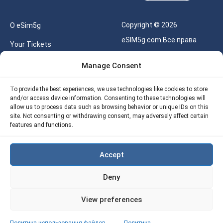
Copyright © 2026
О eSim5g
eSIM5g.com Все права
Your Tickets
защищены.
Калькулятор для eSIM
Manage Consent
Правила использования
Наше API
To provide the best experiences, we use technologies like cookies to store
Политика
and/or access device information. Consenting to these technologies will
Политика возврата
конфиденциальности
allow us to process data such as browsing behavior or unique IDs on this
eSIM5G
site. Not consenting or withdrawing consent, may adversely affect certain
Политика AML
features and functions.
Site Map
Accept
Политика
использования файлов
Deny
cookie (ЕС)
View preferences