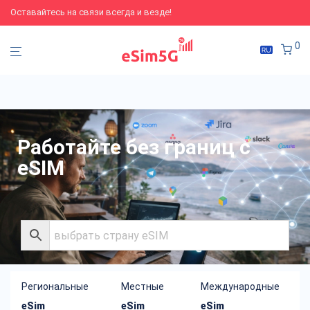
Оставайтесь на связи всегда и везде!
0
Работайте без границ с
eSIM
Региональные
Местные
Международные
eSim
eSim
eSim