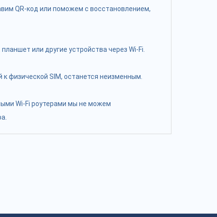
равим QR-код или поможем с восстановлением,
планшет или другие устройства через Wi-Fi.
 к физической SIM, останется неизменным.
ными Wi-Fi роутерами мы не можем
а.