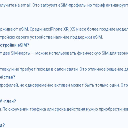
лучите на email. Это загрузит eSIM-профиль, но тариф активируе
ивают eSIM. Среди них:iPhone XR, XS и все более поздние модели
стройках своего устройства наличие поддержки eSIM.
стройки eSIM?
ве SIM-карты — можно использовать физическую SIM для звонков
тавку и не требует похода в салон связи. Это отличное решение 
ойстве?
рофилей, но одновременно активен может быть только один. Это 
IM-план?
 По окончании трафика или срока действия нужно приобрести нов
од?