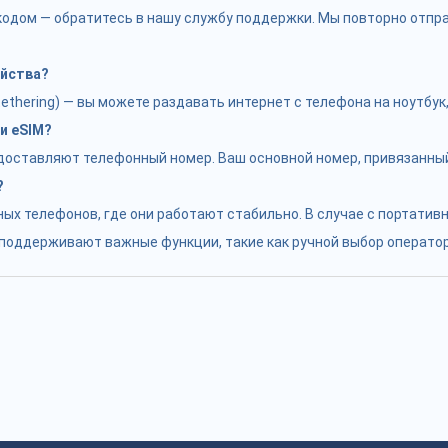
с кодом — обратитесь в нашу службу поддержки. Мы повторно отп
ойства?
hering) — вы можете раздавать интернет с телефона на ноутбук, 
и eSIM?
едоставляют телефонный номер. Ваш основной номер, привязанный
?
ых телефонов, где они работают стабильно. В случае с портатив
е поддерживают важные функции, такие как ручной выбор оператор