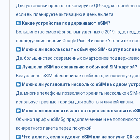
Для установки просто отсканируйте QR-код, который вы по
если вы планируете активацию в день вылета.
Какие устройства поддерживают eSIM?
Большинство смартфонов, выпущенных с 2019 года, поддерж
последующие версии Google Pixel 4 и новее Уточните в на
Можно ли использовать обычную SIM-карту после на
Да, большинство современных смартфонов поддерживают д
Лучше ли eSIM по сравнению с обычной SIM-картой?
Безусловно. eSIM обеспечивает гибкость, мгновенную дос
Можно ли установить несколько eSIM на одном устр
Да, многие телефоны позволяют хранить несколько eSIM-п
использует разные тарифы для работы и личной жизни.
Можно ли пополнить или повторно использовать eS
Обычно тарифы eSIM5g предоплаченные и не пополняются.
конкретного пакета перед покупкой.
Что делать, если я удалил eSIM или не получил QR-к