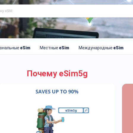
иональные
eSim
Местные
eSim
Международные
eSim
Почему eSim5g