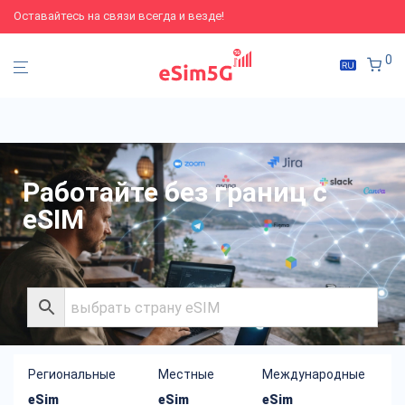
Оставайтесь на связи всегда и везде!
0
Работайте без границ с
eSIM
Региональные
Местные
Международные
eSim
eSim
eSim