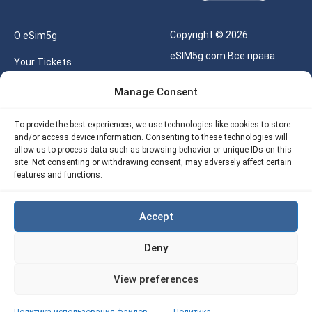
Copyright © 2026
О eSim5g
eSIM5g.com Все права
Your Tickets
защищены.
Калькулятор для eSIM
Manage Consent
Правила использования
Наше API
To provide the best experiences, we use technologies like cookies to store
Политика
and/or access device information. Consenting to these technologies will
Политика возврата
конфиденциальности
allow us to process data such as browsing behavior or unique IDs on this
eSIM5G
site. Not consenting or withdrawing consent, may adversely affect certain
Политика AML
features and functions.
Site Map
Accept
Политика
использования файлов
Deny
cookie (ЕС)
View preferences