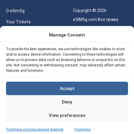
Copyright © 2026
О eSim5g
eSIM5g.com Все права
Your Tickets
защищены.
Калькулятор для eSIM
Manage Consent
Правила использования
Наше API
To provide the best experiences, we use technologies like cookies to store
Политика
and/or access device information. Consenting to these technologies will
Политика возврата
конфиденциальности
allow us to process data such as browsing behavior or unique IDs on this
eSIM5G
site. Not consenting or withdrawing consent, may adversely affect certain
Политика AML
features and functions.
Site Map
Accept
Политика
использования файлов
Deny
cookie (ЕС)
View preferences
Политика использования файлов
Политика