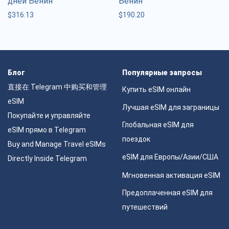
дней Бенин
Бенин
$
316.13
$
190.20
Блог
Популярные запросы
直接在 Telegram 中购买和管理
Купить eSIM онлайн
eSIM
Лучшая eSIM для заграницы
Покупайте и управляйте
Глобальная eSIM для
eSIM прямо в Telegram
поездок
Buy and Manage Travel eSIMs
eSIM для Европы/Азии/США
Directly Inside Telegram
Мгновенная активация eSIM
Предоплаченная eSIM для
путешествий