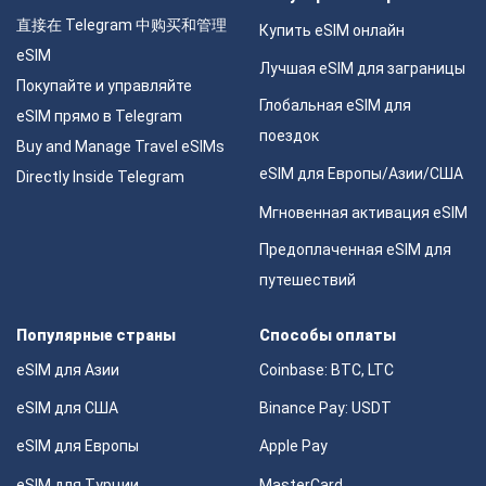
直接在 Telegram 中购买和管理
Купить eSIM онлайн
eSIM
Лучшая eSIM для заграницы
Покупайте и управляйте
Глобальная eSIM для
eSIM прямо в Telegram
поездок
Buy and Manage Travel eSIMs
eSIM для Европы/Азии/США
Directly Inside Telegram
Мгновенная активация eSIM
Предоплаченная eSIM для
путешествий
Популярные страны
Способы оплаты
eSIM для Азии
Coinbase: BTC, LTC
eSIM для США
Binance Pay: USDT
eSIM для Европы
Apple Pay
eSIM для Турции
MasterCard