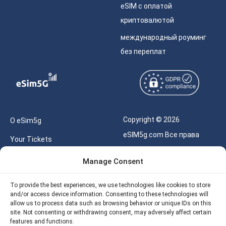
eSIM с оплатой
криптовалютой
международный роуминг
без переплат
Copyright © 2026
О eSim5g
eSIM5g.com Все права
Your Tickets
защищены.
Калькулятор для eSIM
Manage Consent
Правила использования
Наше API
To provide the best experiences, we use technologies like cookies to store
Политика
and/or access device information. Consenting to these technologies will
Политика возврата
конфиденциальности
allow us to process data such as browsing behavior or unique IDs on this
eSIM5G
site. Not consenting or withdrawing consent, may adversely affect certain
Политика AML
features and functions.