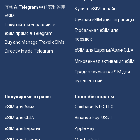
直接在 Telegram 中购买和管理
Купить eSIM онлайн
eSIM
Лучшая eSIM для заграницы
Покупайте и управляйте
Глобальная eSIM для
eSIM прямо в Telegram
поездок
Buy and Manage Travel eSIMs
eSIM для Европы/Азии/США
Directly Inside Telegram
Мгновенная активация eSIM
Предоплаченная eSIM для
путешествий
Популярные страны
Способы оплаты
eSIM для Азии
Coinbase: BTC, LTC
eSIM для США
Binance Pay: USDT
eSIM для Европы
Apple Pay
eSIM для Турции
MasterCard