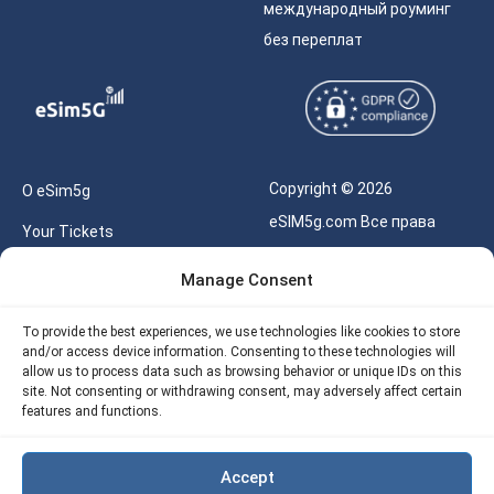
международный роуминг
без переплат
Copyright © 2026
О eSim5g
eSIM5g.com Все права
Your Tickets
защищены.
Калькулятор для eSIM
Manage Consent
Правила использования
Наше API
To provide the best experiences, we use technologies like cookies to store
Политика
and/or access device information. Consenting to these technologies will
Политика возврата
конфиденциальности
allow us to process data such as browsing behavior or unique IDs on this
eSIM5G
site. Not consenting or withdrawing consent, may adversely affect certain
Политика AML
features and functions.
Site Map
Accept
Политика