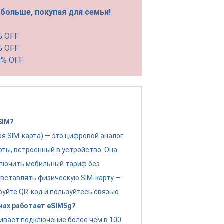
больше, покупая для семьи!
% OFF
% OFF
0% OFF
SIM?
ая SIM-карта) — это цифровой аналог
рты, встроенный в устройство. Она
лючить мобильный тариф без
вставлять физическую SIM-карту —
руйте QR-код и пользуйтесь связью.
нах работает eSIM5g?
ивает подключение более чем в 100