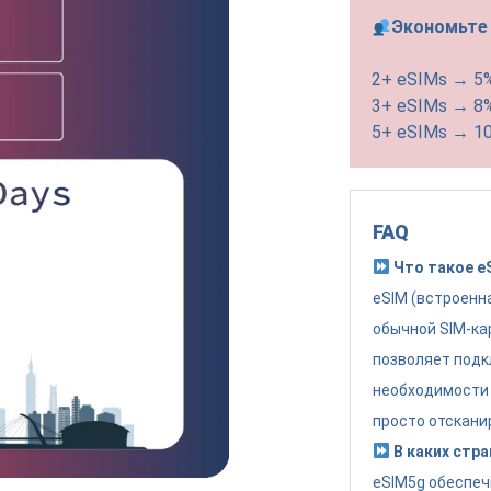
Экономьте 
2+ eSIMs → 5
3+ eSIMs → 8
5+ eSIMs → 1
FAQ
Что такое e
eSIM (встроенн
обычной SIM-ка
позволяет подк
необходимости 
просто отскани
В каких стра
eSIM5g обеспеч