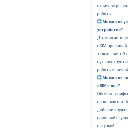
отличное решен
работы.
Можно ли ус
устройстве?
Да, многие тел
eSIM-профилей,
только один. Эт
путешествует и
работы и лично
Можно ли по
eSIM-план?
Обычно тарифы 
пополняются. П
действия нужно
проверяйте усл
покупкой.