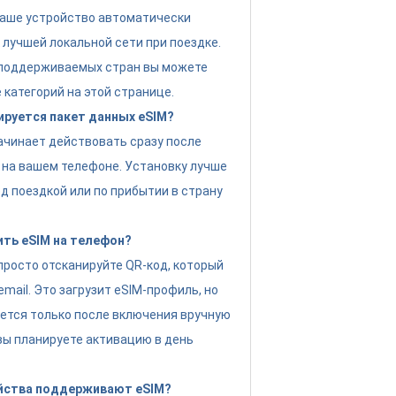
Ваше устройство автоматически
 лучшей локальной сети при поездке.
 поддерживаемых стран вы можете
 категорий на этой странице.
ируется пакет данных eSIM?
ачинает действовать сразу после
 на вашем телефоне. Установку лучше
д поездкой или по прибытии в страну
ить eSIM на телефон?
просто отсканируйте QR-код, который
email. Это загрузит eSIM-профиль, но
ется только после включения вручную
 вы планируете активацию в день
йства поддерживают eSIM?