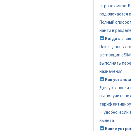
странах мира. 
подключается к
Полный список
найти в разделе
Когда актив
Пакет данных н
активации eSIM
выполнять пере
назначения.
Как установ
Для установки 
вы получите на 
тариф активиру
— удобно, если
вылета.
Какие устро