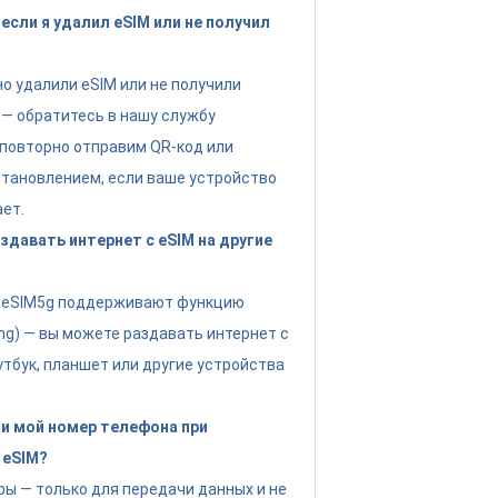
если я удалил eSIM или не получил
но удалили eSIM или не получили
 — обратитесь в нашу службу
повторно отправим QR-код или
тановлением, если ваше устройство
ет.
давать интернет с eSIM на другие
ы eSIM5g поддерживают функцию
ing) — вы можете раздавать интернет с
утбук, планшет или другие устройства
и мой номер телефона при
 eSIM?
фы — только для передачи данных и не