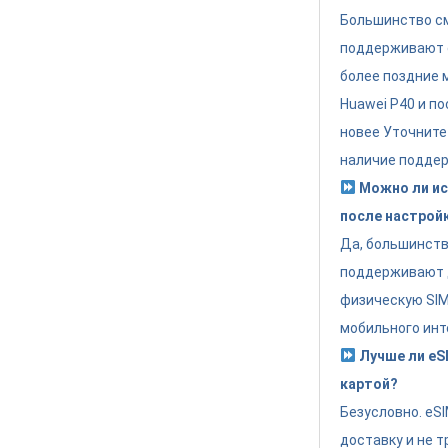
Большинство см
поддерживают eS
более поздние 
Huawei P40 и по
новее Уточните
наличие поддер
Можно ли ис
после настрой
Да, большинст
поддерживают 
физическую SIM 
мобильного инт
Лучше ли eSI
картой?
Безусловно. eS
доставку и не т