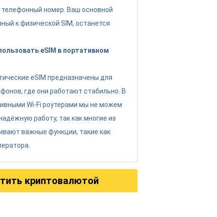
 телефонный номер. Ваш основной
нный к физической SIM, останется
спользовать eSIM в портативном
тические eSIM предназначены для
фонов, где они работают стабильно. В
тивными Wi-Fi роутерами мы не можем
надёжную работу, так как многие из
ивают важные функции, такие как
ператора.
тить криптовалютой