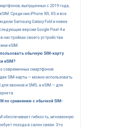
артфонов, выпущенных с 2019 года,
IM. Среди них:iPhone XR, XS и все
модели Samsung Galaxy Fold и новее
следующие версии Google Pixel 4 и
 в настройках своего устройства
жки eSIM.
пользовать обычную SIM-карту
ки eSIM?
во современных смартфонов
две SIM-карты — можно использовать
для звонков и SMS, а eSIM — для
ернета.
M по сравнению с обычной SIM-
IM обеспечивает гибкость, мгновенную
ребует похода в салон связи. Это