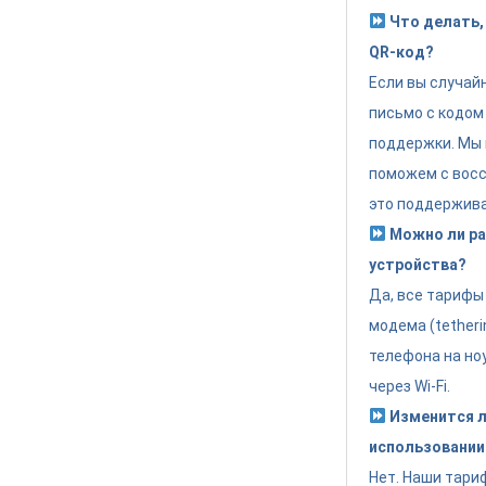
Что делать, 
QR-код?
Если вы случай
письмо с кодом
поддержки. Мы 
поможем с восс
это поддержива
Можно ли раз
устройства?
Да, все тариф
модема (tether
телефона на но
через Wi-Fi.
Изменится л
использовании
Нет. Наши тари