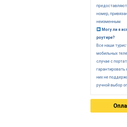
предоставляют
номер, привяза
неизменным.
Могу ли я и
роутере?
Все наши турис
мобильных теле
случае с порта
гарантировать 
них не поддерж
ручной выбор о
Опла