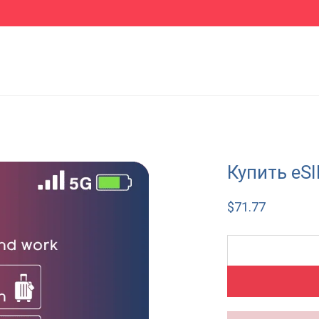
Купить eS
$
71.77