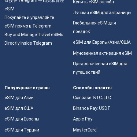
直接在 Telegram 中购买和管理
Купить eSIM онлайн
eSIM
Лучшая eSIM для заграницы
Покупайте и управляйте
Глобальная eSIM для
eSIM прямо в Telegram
поездок
Buy and Manage Travel eSIMs
eSIM для Европы/Азии/США
Directly Inside Telegram
Мгновенная активация eSIM
Предоплаченная eSIM для
путешествий
Популярные страны
Способы оплаты
eSIM для Азии
Coinbase: BTC, LTC
eSIM для США
Binance Pay: USDT
eSIM для Европы
Apple Pay
eSIM для Турции
MasterCard