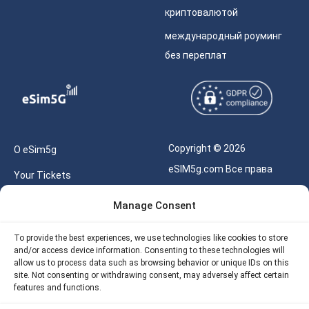
криптовалютой
международный роуминг
без переплат
Copyright © 2026
О eSim5g
eSIM5g.com Все права
Your Tickets
защищены.
Калькулятор для eSIM
Manage Consent
Правила использования
Наше API
To provide the best experiences, we use technologies like cookies to store
Политика
and/or access device information. Consenting to these technologies will
Политика возврата
конфиденциальности
allow us to process data such as browsing behavior or unique IDs on this
eSIM5G
site. Not consenting or withdrawing consent, may adversely affect certain
Политика AML
features and functions.