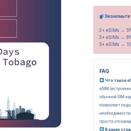
Экономьте 
2+ eSIMs → 5
3+ eSIMs → 8
5+ eSIMs → 1
FAQ
Что такое e
eSIM (встроенн
обычной SIM-ка
позволяет подк
необходимости 
просто отскани
В каких стра