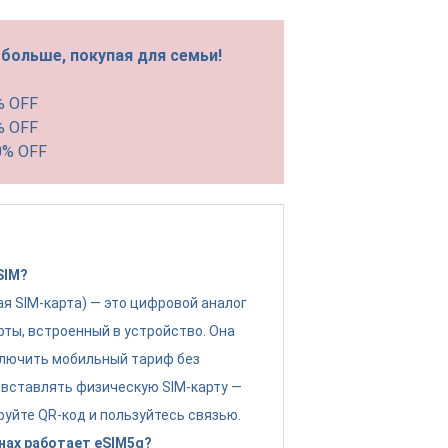
больше, покупая для семьи!
% OFF
% OFF
0% OFF
SIM?
ая SIM-карта) — это цифровой аналог
рты, встроенный в устройство. Она
лючить мобильный тариф без
вставлять физическую SIM-карту —
руйте QR-код и пользуйтесь связью.
нах работает eSIM5g?