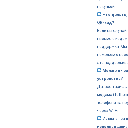
покупкой.
Что делать, 
QR-код?
Если вы случай
письмо с кодом
поддержки. Мы 
поможем с восс
это поддержива
Можно ли раз
устройства?
Да, все тариф
модема (tether
телефона на но
через Wi-Fi.
Изменится л
использовании