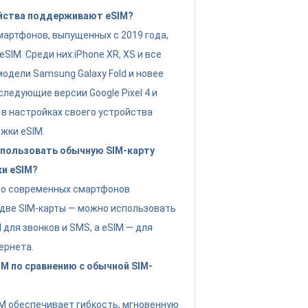
йства поддерживают eSIM?
артфонов, выпущенных с 2019 года,
IM. Среди них:iPhone XR, XS и все
модели Samsung Galaxy Fold и новее
следующие версии Google Pixel 4 и
 в настройках своего устройства
жки eSIM.
пользовать обычную SIM-карту
ки eSIM?
во современных смартфонов
две SIM-карты — можно использовать
для звонков и SMS, а eSIM — для
ернета.
M по сравнению с обычной SIM-
IM обеспечивает гибкость, мгновенную