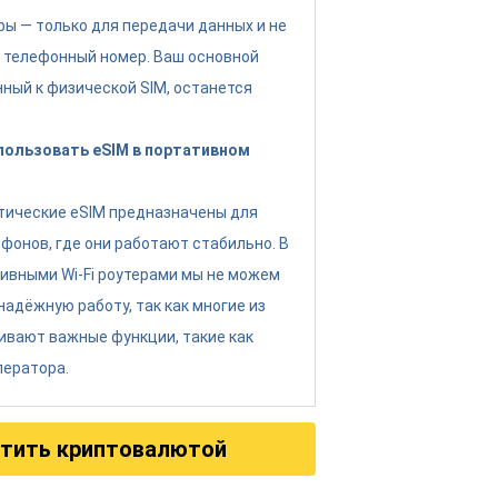
фы — только для передачи данных и не
 телефонный номер. Ваш основной
нный к физической SIM, останется
спользовать eSIM в портативном
тические eSIM предназначены для
фонов, где они работают стабильно. В
тивными Wi-Fi роутерами мы не можем
надёжную работу, так как многие из
ивают важные функции, такие как
ператора.
тить криптовалютой