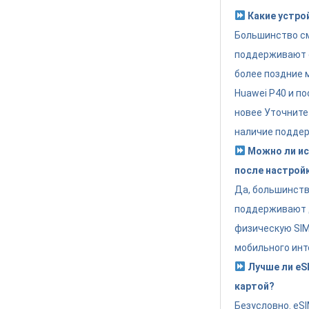
Какие устро
Большинство см
поддерживают eS
более поздние 
Huawei P40 и по
новее Уточните
наличие поддер
Можно ли ис
после настрой
Да, большинст
поддерживают 
физическую SIM 
мобильного инт
Лучше ли eSI
картой?
Безусловно. eS