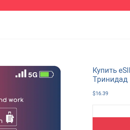
Купить eS
Тринидад 
$
16.39