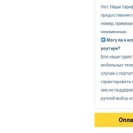
Нет. Наши тари
предоставляют
номер, привяза
неизменным.
Могу ли я и
роутере?
Все наши турис
мобильных теле
случае с порта
гарантировать 
них не поддерж
ручной выбор о
Опла