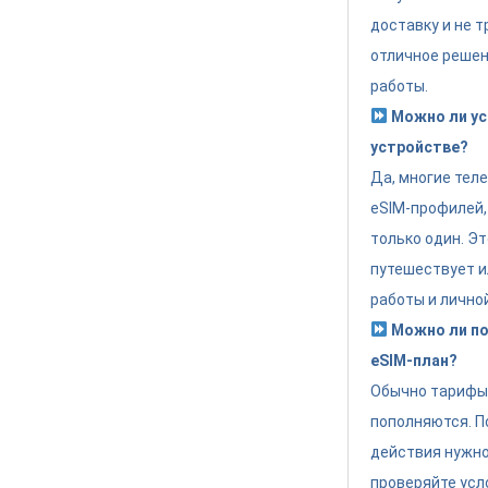
доставку и не т
отличное решен
работы.
Можно ли ус
устройстве?
Да, многие тел
eSIM-профилей,
только один. Эт
путешествует и
работы и лично
Можно ли по
eSIM-план?
Обычно тарифы 
пополняются. П
действия нужно
проверяйте усл