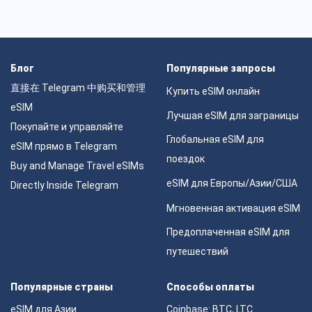
Блог
Популярные запросы
直接在 Telegram 中购买和管理
Купить eSIM онлайн
eSIM
Лучшая eSIM для заграницы
Покупайте и управляйте
Глобальная eSIM для
eSIM прямо в Telegram
поездок
Buy and Manage Travel eSIMs
eSIM для Европы/Азии/США
Directly Inside Telegram
Мгновенная активация eSIM
Предоплаченная eSIM для
путешествий
Популярные страны
Способы оплаты
eSIM для Азии
Coinbase: BTC, LTC