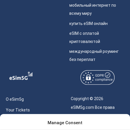
мобильный интернет по
всему миру
купить eSIM онлайн
eSIM с оплатой
криптовалютой
международный роуминг
без переплат
Copyright © 2026
О eSim5g
eSIM5g.com Все права
Your Tickets
защищены.
Калькулятор для eSIM
Manage Consent
Правила использования