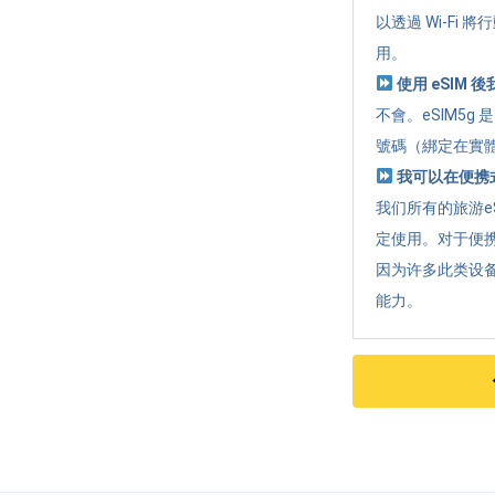
以透過 Wi-Fi
用。
使用 eSIM
不會。eSIM5
號碼（綁定在實體
我可以在便携式
我们所有的旅游e
定使用。对于便携
因为许多此类设
能力。