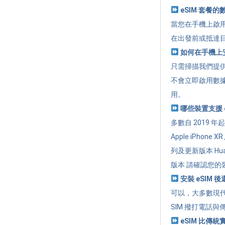
eSIM 套餐
當您在手機上啟用
在出發前或抵達
如何在手機上安
只需掃描我們提供的
不會立即啟用數
用。
哪些裝置支援 e
多數自 2019 
Apple iPhone 
列及更新版本 Huawe
版本 請確認您的裝
安裝 eSIM 
可以，大多數現代
SIM 撥打電話與
eSIM 比傳統