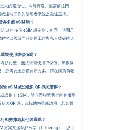
提供 更大的靈活性、即時傳送、無需前往門
國或遠端工作的使用者來說是最佳選擇。
存多個 eSIM 嗎？
許儲存 多個 eSIM 設定檔，但同一時間只
對經常出國或同時使用工作與私人號碼的人
可以重複使用或儲值嗎？
g 方案為預付型，無法重複使用或儲值。當數據
後，您需要重新購買新方案。請在購買前確
 eSIM 或沒收到 QR 碼怎麼辦？
碼或誤刪了 eSIM，請立即聯繫我們的客服團
發送 QR 碼，或協助您重新啟用（若裝置
分享行動數據給其他裝置嗎？
M 方案支援熱點分享（tethering），您可