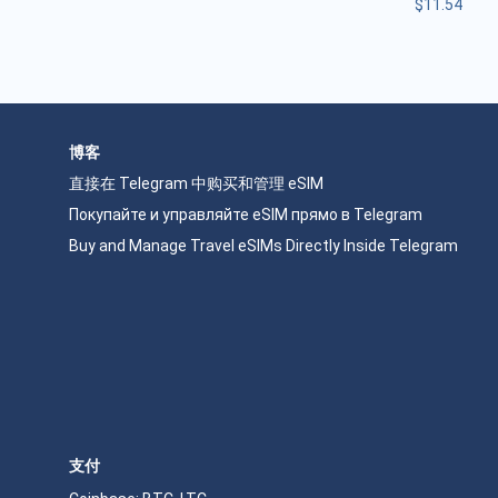
$
11.54
博客
直接在 Telegram 中购买和管理 eSIM
Покупайте и управляйте eSIM прямо в Telegram
Buy and Manage Travel eSIMs Directly Inside Telegram
支付