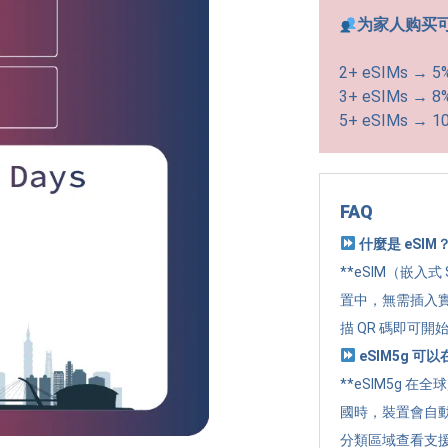
为家人购买
2+ eSIMs → 5
3+ eSIMs → 8
5+ eSIMs → 1
FAQ
什麼是 eSIM
**eSIM（嵌入式
置中，無需插入實
描 QR 碼即可開
eSIM5g 
**eSIM5g 在
國時，裝置會自
分類區域查看支