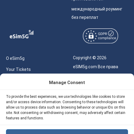
международный роуминг
без переплат
Copyright © 2026
О eSim5g
eSIM5g.com Все права
Your Tickets
защищены.
Калькулятор для eSIM
Manage Consent
Правила использования
Наше API
To provide the best experiences, we use technologies like cookies to store
Политика
and/or access device information. Consenting to these technologies will
Политика возврата
конфиденциальности
allow us to process data such as browsing behavior or unique IDs on this
eSIM5G
site. Not consenting or withdrawing consent, may adversely affect certain
Политика AML
features and functions.
Site Map