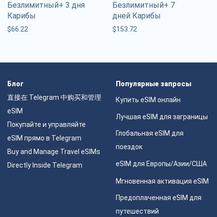
Безлимитный+ 3 дня
Безлимитный+ 7
Карибы
дней Карибы
$
66.22
$
153.72
Блог
Популярные запросы
直接在 Telegram 中购买和管理
Купить eSIM онлайн
eSIM
Лучшая eSIM для заграницы
Покупайте и управляйте
Глобальная eSIM для
eSIM прямо в Telegram
поездок
Buy and Manage Travel eSIMs
eSIM для Европы/Азии/США
Directly Inside Telegram
Мгновенная активация eSIM
Предоплаченная eSIM для
путешествий