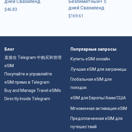
дней Свазиленд
Безлимитный+ 5
дней Свазиленд
$
46.83
$
169.61
Блог
Популярные запросы
直接在 Telegram 中购买和管理
Купить eSIM онлайн
eSIM
Лучшая eSIM для заграницы
Покупайте и управляйте
Глобальная eSIM для
eSIM прямо в Telegram
поездок
Buy and Manage Travel eSIMs
eSIM для Европы/Азии/США
Directly Inside Telegram
Мгновенная активация eSIM
Предоплаченная eSIM для
путешествий