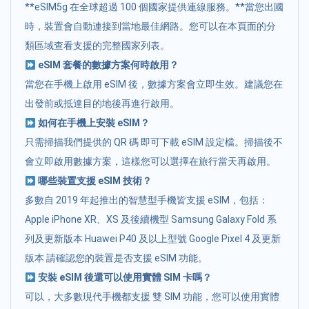
**eSIM5g 在全球超過 100 個國家提供連線服務。**當您出國
時，裝置會自動連接到當地最佳網路。您可以在本頁面的分
類區域查看支援的完整國家列表。
eSIM 套餐的數據方案何時啟用？
當您在手機上啟用 eSIM 後，數據方案會立即生效。建議您在
出發前或抵達目的地後再進行啟用。
如何在手機上安裝 eSIM？
只需掃描我們提供的 QR 碼 即可下載 eSIM 設定檔。掃描後不
會立即啟用數據方案，這樣您可以選擇在旅行當天再啟用。
哪些裝置支援 eSIM 技術？
多數自 2019 年起推出的智慧型手機皆支援 eSIM，包括：
Apple iPhone XR、XS 及後續機型 Samsung Galaxy Fold 系
列及更新版本 Huawei P40 及以上型號 Google Pixel 4 及更新
版本 請確認您的裝置是否支援 eSIM 功能。
安裝 eSIM 後還可以使用實體 SIM 卡嗎？
可以，大多數現代手機都支援 雙 SIM 功能，您可以使用實體