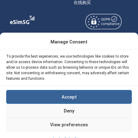
在线购买
Manage Consent
Copyright © 2026
关于 eSIM5g
eSIM5g.com 版权所有。
Your Tickets
To provide the best experiences, we use technologies like cookies to store
and/or access device information. Consenting to these technologies will
使用条款
免费eSIM流量计算器
allow us to process data such as browsing behavior or unique IDs on this
site. Not consenting or withdrawing consent, may adversely affect certain
隐私政策
我们的 API
features and functions.
AML
eSIM5G 退款政策
Accept
Site Map
Deny
Cookie 使用政策（EU)
View preferences