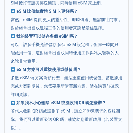
SIM 撥打電話與傳送簡訊，同時使用 eSIM 來上網。
eSIM 比傳統實體 SIM 卡更好嗎？
當然。eSIM 提供 更大的靈活性、即時傳送、無需前往門市，
對於經常出國或遠端工作的使用者來說是最佳選擇。
我的裝置可以儲存多個 eSIM 嗎？
可以，許多手機允許儲存 多個 eSIM 設定檔，但同一時間只
能啟用一個。這對經常出國或同時使用工作與私人號碼的人
來說非常實用。
eSIM 方案可以重複使用或儲值嗎？
多數 eSIM5g 方案為預付型，無法重複使用或儲值。當數據用
完或方案到期後，您需要重新購買新方案。請在購買前確認
詳細資訊。
如果我不小心刪除 eSIM 或沒收到 QR 碼怎麼辦？
若您未收到 QR 碼或誤刪了 eSIM，請立即聯繫我們的客服團
隊。我們可以重新發送 QR 碼，或協助您重新啟用（若裝置支
援）。