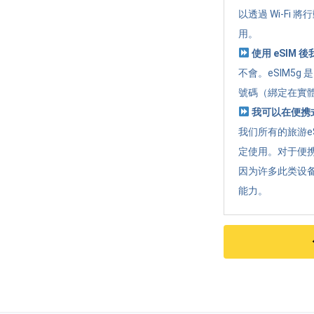
以透過 Wi-Fi
用。
使用 eSIM
不會。eSIM5
號碼（綁定在實體
我可以在便携式
我们所有的旅游e
定使用。对于便携
因为许多此类设
能力。