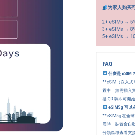
为家人购买
2+ eSIMs → 5
3+ eSIMs → 8
5+ eSIMs → 1
FAQ
什麼是 eSIM
**eSIM（嵌入式
置中，無需插入實
描 QR 碼即可開
eSIM5g 
**eSIM5g 在
國時，裝置會自
分類區域查看支