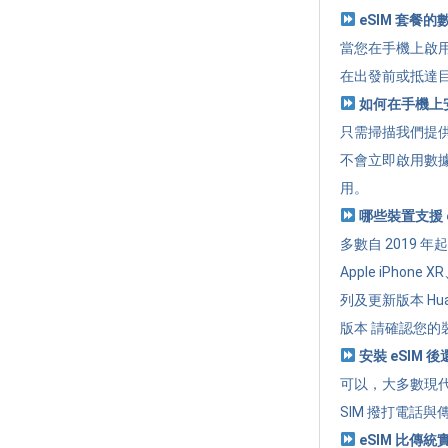
eSIM 套餐
當您在手機上啟用
在出發前或抵達
如何在手機上安
只需掃描我們提供的
不會立即啟用數
用。
哪些裝置支援 e
多數自 2019 
Apple iPhone 
列及更新版本 Huawe
版本 請確認您的裝
安裝 eSIM 
可以，大多數現代
SIM 撥打電話與
eSIM 比傳統