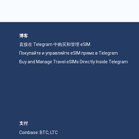
博客
直接在 Telegram 中购买和管理 eSIM
Покупайте и управляйте eSIM прямо в Telegram
Buy and Manage Travel eSIMs Directly Inside Telegram
支付
Coinbase: BTC, LTC