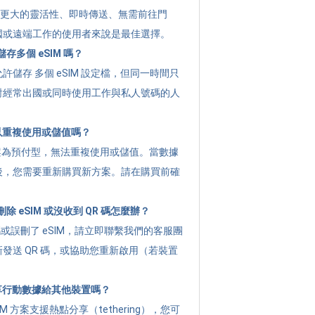
提供 更大的靈活性、即時傳送、無需前往門
國或遠端工作的使用者來說是最佳選擇。
存多個 eSIM 嗎？
許儲存 多個 eSIM 設定檔，但同一時間只
對經常出國或同時使用工作與私人號碼的人
可以重複使用或儲值嗎？
g 方案為預付型，無法重複使用或儲值。當數據
後，您需要重新購買新方案。請在購買前確
 eSIM 或沒收到 QR 碼怎麼辦？
碼或誤刪了 eSIM，請立即聯繫我們的客服團
發送 QR 碼，或協助您重新啟用（若裝置
分享行動數據給其他裝置嗎？
M 方案支援熱點分享（tethering），您可