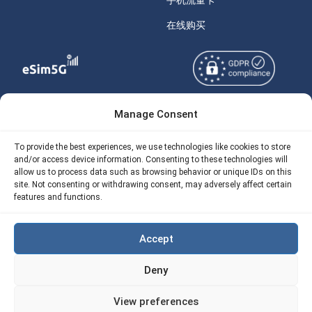
手机流量卡
在线购买
Manage Consent
Copyright © 2026
关于 eSIM5g
eSIM5g.com 版权所有。
Your Tickets
To provide the best experiences, we use technologies like cookies to store
and/or access device information. Consenting to these technologies will
使用条款
免费eSIM流量计算器
allow us to process data such as browsing behavior or unique IDs on this
site. Not consenting or withdrawing consent, may adversely affect certain
隐私政策
我们的 API
features and functions.
AML
eSIM5G 退款政策
Accept
Site Map
Deny
Cookie 使用政策（EU)
View preferences