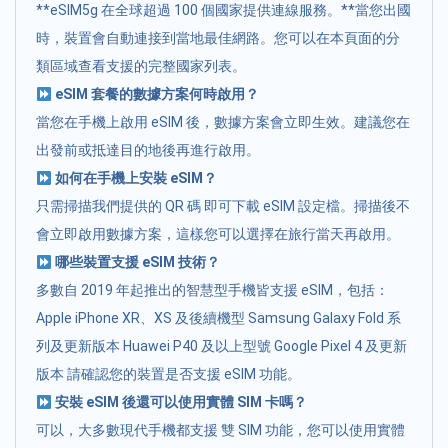
**eSIM5g 在全球超過 100 個國家提供連線服務。**當您出國
時，裝置會自動連接到當地最佳網路。您可以在本頁面的分
類區域查看支援的完整國家列表。
eSIM 套餐的數據方案何時啟用？
當您在手機上啟用 eSIM 後，數據方案會立即生效。建議您在
出發前或抵達目的地後再進行啟用。
如何在手機上安裝 eSIM？
只需掃描我們提供的 QR 碼 即可下載 eSIM 設定檔。掃描後不
會立即啟用數據方案，這樣您可以選擇在旅行當天再啟用。
哪些裝置支援 eSIM 技術？
多數自 2019 年起推出的智慧型手機皆支援 eSIM，包括：
Apple iPhone XR、XS 及後續機型 Samsung Galaxy Fold 系
列及更新版本 Huawei P40 及以上型號 Google Pixel 4 及更新
版本 請確認您的裝置是否支援 eSIM 功能。
安裝 eSIM 後還可以使用實體 SIM 卡嗎？
可以，大多數現代手機都支援 雙 SIM 功能，您可以使用實體