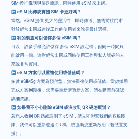
SIM 撥打電話與傳送簡訊，同時使用 eSIM 來上網。
eSIM 比傳統實體 SIM 卡更好嗎？
當然。eSIM 提供 更大的靈活性、即時傳送、無需前往門市，
對於經常出國或遠端工作的使用者來說是最佳選擇。
我的裝置可以儲存多個 eSIM 嗎？
可以，許多手機允許儲存 多個 eSIM 設定檔，但同一時間只
能啟用一個。這對經常出國或同時使用工作與私人號碼的人
來說非常實用。
eSIM 方案可以重複使用或儲值嗎？
多數 eSIM5g 方案為預付型，無法重複使用或儲值。當數據用
完或方案到期後，您需要重新購買新方案。請在購買前確認
詳細資訊。
如果我不小心刪除 eSIM 或沒收到 QR 碼怎麼辦？
若您未收到 QR 碼或誤刪了 eSIM，請立即聯繫我們的客服團
隊。我們可以重新發送 QR 碼，或協助您重新啟用（若裝置支
援）。