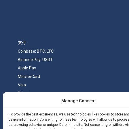
支付
Coinbase: BTC, LTC
Binance Pay: USDT
Apple Pay
MasterCard
Visa
Bitcoin
Manage Consent
Monero
USDT
To provide the best experiences, we use technologies like cookies to store a
device information. Consenting to these technologies will allow us to proces
as browsing behavior or unique IDs on this site. Not consenting or withdrawi