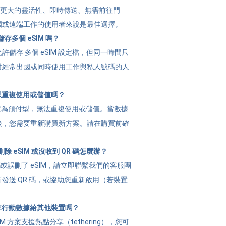
提供 更大的靈活性、即時傳送、無需前往門
國或遠端工作的使用者來說是最佳選擇。
存多個 eSIM 嗎？
許儲存 多個 eSIM 設定檔，但同一時間只
對經常出國或同時使用工作與私人號碼的人
可以重複使用或儲值嗎？
g 方案為預付型，無法重複使用或儲值。當數據
後，您需要重新購買新方案。請在購買前確
 eSIM 或沒收到 QR 碼怎麼辦？
碼或誤刪了 eSIM，請立即聯繫我們的客服團
發送 QR 碼，或協助您重新啟用（若裝置
分享行動數據給其他裝置嗎？
M 方案支援熱點分享（tethering），您可