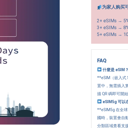
为家人购买
2+ eSIMs → 5
3+ eSIMs → 8
5+ eSIMs → 1
FAQ
什麼是 eSIM
**eSIM（嵌入式
置中，無需插入實
描 QR 碼即可開
eSIM5g 
**eSIM5g 在
國時，裝置會自
分類區域查看支