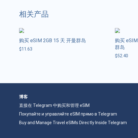
相关产品
购买 eSIM 2GB 15 天 开曼群岛
购买 eSIM 
群岛
$
11.63
$
52.40
博客
直接在 Telegram 中购买和管理 eSIM
Покупайте и управляйте eSIM прямо в Telegram
Buy and Manage Travel eSIMs Directly Inside Telegram