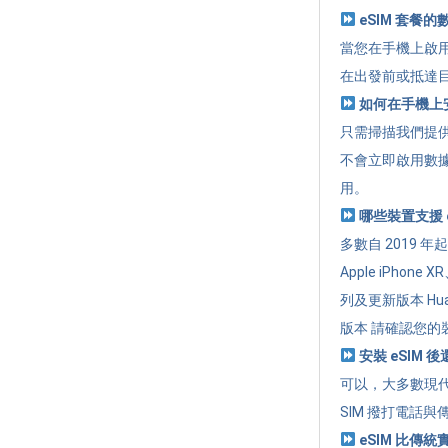
eSIM 套餐
當您在手機上啟用
在出發前或抵達
如何在手機上安
只需掃描我們提供的
不會立即啟用數
用。
哪些裝置支援 e
多數自 2019 
Apple iPhone 
列及更新版本 Huawe
版本 請確認您的裝
安裝 eSIM 
可以，大多數現代
SIM 撥打電話與
eSIM 比傳統