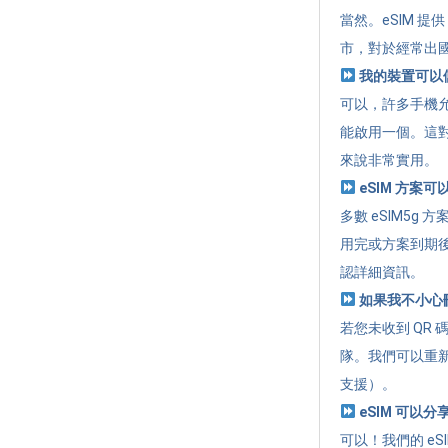
當然。eSIM 
市，對於經常出
我的裝置可以儲
可以，許多手機允
能啟用一個。這
來說非常實用。
eSIM 方案
多數 eSIM5
用完或方案到期
認詳細資訊。
如果我不小心刪除
若您未收到 QR 
隊。我們可以重新
支援）。
eSIM 可以
可以！我們的 eSI