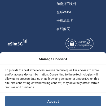
加密货币支付
全球eSIM
手机流量卡
在线购买
Manage Consent
Copyright © 2026
关于 eSIM5g
eSIM5g.com 版权所有。
Your Tickets
To provide the best experiences, we use technologies like cookies to store
and/or access device information. Consenting to these technologies will
使用条款
免费eSIM流量计算器
allow us to process data such as browsing behavior or unique IDs on this
site. Not consenting or withdrawing consent, may adversely affect certain
隐私政策
我们的 API
features and functions.
AML
eSIM5G 退款政策
Accept
Site Map