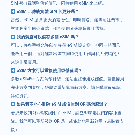
SIM 撥打電話與傳送簡訊，同時使用 eSIM 來上網。
eSIM 比傳統實體 SIM 卡更好嗎？
當然。eSIM 提供 更大的靈活性、即時傳送、無需前往門市，
對於經常出國或遠端工作的使用者來說是最佳選擇。
我的裝置可以儲存多個 eSIM 嗎？
可以，許多手機允許儲存 多個 eSIM 設定檔，但同一時間只
能啟用一個。這對經常出國或同時使用工作與私人號碼的人
來說非常實用。
eSIM 方案可以重複使用或儲值嗎？
多數 eSIM5g 方案為預付型，無法重複使用或儲值。當數據用
完或方案到期後，您需要重新購買新方案。請在購買前確認
詳細資訊。
如果我不小心刪除 eSIM 或沒收到 QR 碼怎麼辦？
若您未收到 QR 碼或誤刪了 eSIM，請立即聯繫我們的客服團
隊。我們可以重新發送 QR 碼，或協助您重新啟用（若裝置支
援）。