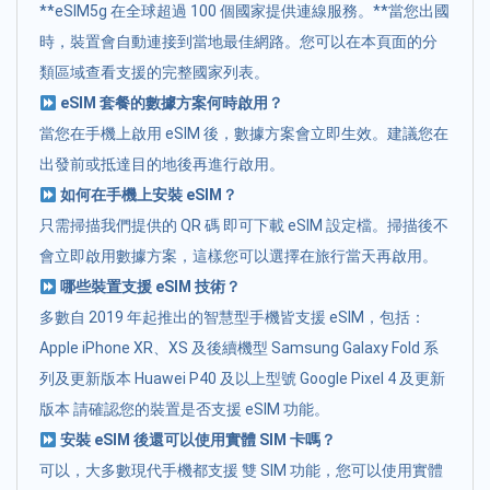
**eSIM5g 在全球超過 100 個國家提供連線服務。**當您出國
時，裝置會自動連接到當地最佳網路。您可以在本頁面的分
類區域查看支援的完整國家列表。
eSIM 套餐的數據方案何時啟用？
當您在手機上啟用 eSIM 後，數據方案會立即生效。建議您在
出發前或抵達目的地後再進行啟用。
如何在手機上安裝 eSIM？
只需掃描我們提供的 QR 碼 即可下載 eSIM 設定檔。掃描後不
會立即啟用數據方案，這樣您可以選擇在旅行當天再啟用。
哪些裝置支援 eSIM 技術？
多數自 2019 年起推出的智慧型手機皆支援 eSIM，包括：
Apple iPhone XR、XS 及後續機型 Samsung Galaxy Fold 系
列及更新版本 Huawei P40 及以上型號 Google Pixel 4 及更新
版本 請確認您的裝置是否支援 eSIM 功能。
安裝 eSIM 後還可以使用實體 SIM 卡嗎？
可以，大多數現代手機都支援 雙 SIM 功能，您可以使用實體