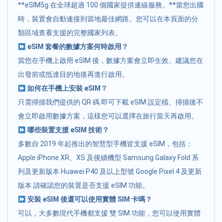
**eSIM5g 在全球超過 100 個國家提供連線服務。**當您出國
時，裝置會自動連接到當地最佳網路。您可以在本頁面的分
類區域查看支援的完整國家列表。
eSIM 套餐的數據方案何時啟用？
當您在手機上啟用 eSIM 後，數據方案會立即生效。建議您在
出發前或抵達目的地後再進行啟用。
如何在手機上安裝 eSIM？
只需掃描我們提供的 QR 碼 即可下載 eSIM 設定檔。掃描後不
會立即啟用數據方案，這樣您可以選擇在旅行當天再啟用。
哪些裝置支援 eSIM 技術？
多數自 2019 年起推出的智慧型手機皆支援 eSIM，包括：
Apple iPhone XR、XS 及後續機型 Samsung Galaxy Fold 系
列及更新版本 Huawei P40 及以上型號 Google Pixel 4 及更新
版本 請確認您的裝置是否支援 eSIM 功能。
安裝 eSIM 後還可以使用實體 SIM 卡嗎？
可以，大多數現代手機都支援 雙 SIM 功能，您可以使用實體