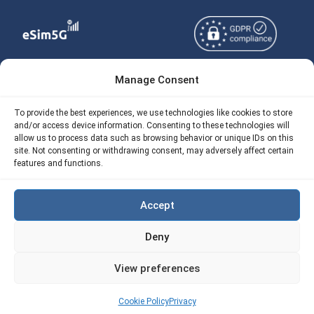
Manage Consent
Copyright © 2026
关于 eSIM5g
eSIM5g.com 版权所有。
Your Tickets
To provide the best experiences, we use technologies like cookies to store
and/or access device information. Consenting to these technologies will
使用条款
免费eSIM流量计算器
allow us to process data such as browsing behavior or unique IDs on this
site. Not consenting or withdrawing consent, may adversely affect certain
隐私政策
我们的 API
features and functions.
AML
eSIM5G 退款政策
Accept
Site Map
Deny
Cookie 使用政策（EU)
View preferences
Cookie Policy
Privacy