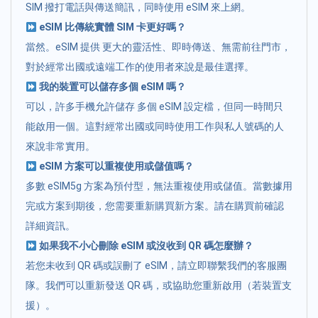
SIM 撥打電話與傳送簡訊，同時使用 eSIM 來上網。
eSIM 比傳統實體 SIM 卡更好嗎？
當然。eSIM 提供 更大的靈活性、即時傳送、無需前往門市，
對於經常出國或遠端工作的使用者來說是最佳選擇。
我的裝置可以儲存多個 eSIM 嗎？
可以，許多手機允許儲存 多個 eSIM 設定檔，但同一時間只
能啟用一個。這對經常出國或同時使用工作與私人號碼的人
來說非常實用。
eSIM 方案可以重複使用或儲值嗎？
多數 eSIM5g 方案為預付型，無法重複使用或儲值。當數據用
完或方案到期後，您需要重新購買新方案。請在購買前確認
詳細資訊。
如果我不小心刪除 eSIM 或沒收到 QR 碼怎麼辦？
若您未收到 QR 碼或誤刪了 eSIM，請立即聯繫我們的客服團
隊。我們可以重新發送 QR 碼，或協助您重新啟用（若裝置支
援）。