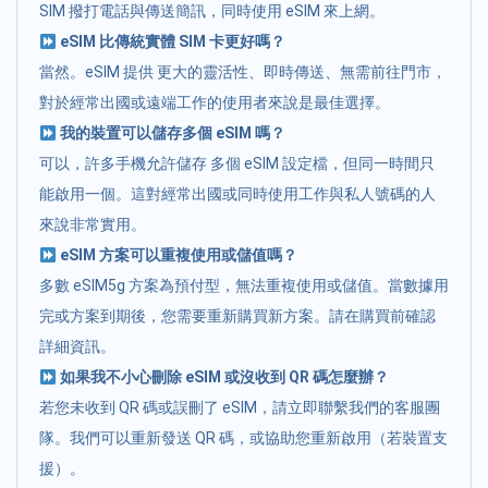
SIM 撥打電話與傳送簡訊，同時使用 eSIM 來上網。
eSIM 比傳統實體 SIM 卡更好嗎？
當然。eSIM 提供 更大的靈活性、即時傳送、無需前往門市，
對於經常出國或遠端工作的使用者來說是最佳選擇。
我的裝置可以儲存多個 eSIM 嗎？
可以，許多手機允許儲存 多個 eSIM 設定檔，但同一時間只
能啟用一個。這對經常出國或同時使用工作與私人號碼的人
來說非常實用。
eSIM 方案可以重複使用或儲值嗎？
多數 eSIM5g 方案為預付型，無法重複使用或儲值。當數據用
完或方案到期後，您需要重新購買新方案。請在購買前確認
詳細資訊。
如果我不小心刪除 eSIM 或沒收到 QR 碼怎麼辦？
若您未收到 QR 碼或誤刪了 eSIM，請立即聯繫我們的客服團
隊。我們可以重新發送 QR 碼，或協助您重新啟用（若裝置支
援）。