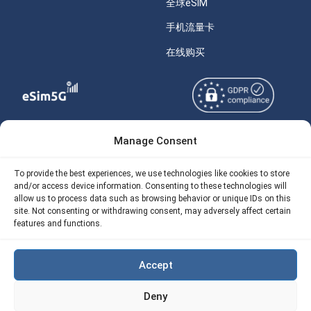
全球eSIM
手机流量卡
在线购买
Manage Consent
Copyright © 2026
关于 eSIM5g
eSIM5g.com 版权所有。
Your Tickets
To provide the best experiences, we use technologies like cookies to store
and/or access device information. Consenting to these technologies will
使用条款
免费eSIM流量计算器
allow us to process data such as browsing behavior or unique IDs on this
site. Not consenting or withdrawing consent, may adversely affect certain
隐私政策
我们的 API
features and functions.
AML
eSIM5G 退款政策
Accept
Site Map
Deny
Cookie 使用政策（EU)