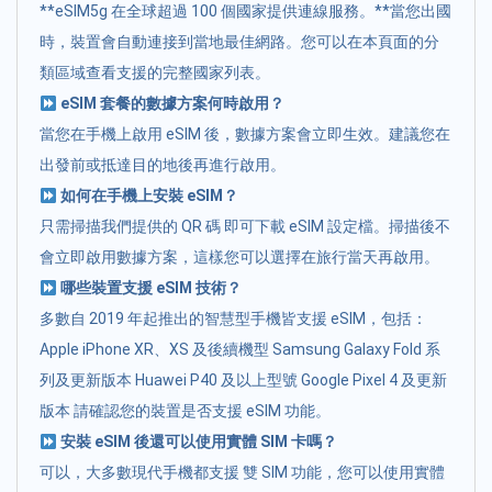
**eSIM5g 在全球超過 100 個國家提供連線服務。**當您出國
時，裝置會自動連接到當地最佳網路。您可以在本頁面的分
類區域查看支援的完整國家列表。
eSIM 套餐的數據方案何時啟用？
當您在手機上啟用 eSIM 後，數據方案會立即生效。建議您在
出發前或抵達目的地後再進行啟用。
如何在手機上安裝 eSIM？
只需掃描我們提供的 QR 碼 即可下載 eSIM 設定檔。掃描後不
會立即啟用數據方案，這樣您可以選擇在旅行當天再啟用。
哪些裝置支援 eSIM 技術？
多數自 2019 年起推出的智慧型手機皆支援 eSIM，包括：
Apple iPhone XR、XS 及後續機型 Samsung Galaxy Fold 系
列及更新版本 Huawei P40 及以上型號 Google Pixel 4 及更新
版本 請確認您的裝置是否支援 eSIM 功能。
安裝 eSIM 後還可以使用實體 SIM 卡嗎？
可以，大多數現代手機都支援 雙 SIM 功能，您可以使用實體