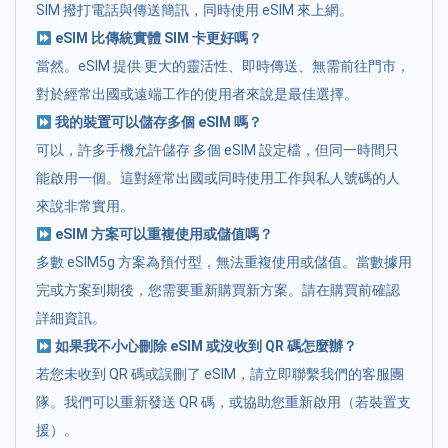
SIM 撥打電話與傳送簡訊，同時使用 eSIM 來上網。
eSIM 比傳統實體 SIM 卡更好嗎？
當然。eSIM 提供 更大的靈活性、即時傳送、無需前往門市，
對於經常出國或遠端工作的使用者來說是最佳選擇。
我的裝置可以儲存多個 eSIM 嗎？
可以，許多手機允許儲存 多個 eSIM 設定檔，但同一時間只
能啟用一個。這對經常出國或同時使用工作與私人號碼的人
來說非常實用。
eSIM 方案可以重複使用或儲值嗎？
多數 eSIM5g 方案為預付型，無法重複使用或儲值。當數據用
完或方案到期後，您需要重新購買新方案。請在購買前確認
詳細資訊。
如果我不小心刪除 eSIM 或沒收到 QR 碼怎麼辦？
若您未收到 QR 碼或誤刪了 eSIM，請立即聯繫我們的客服團
隊。我們可以重新發送 QR 碼，或協助您重新啟用（若裝置支
援）。