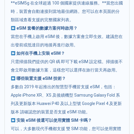
**eSIM5g 在全球超過 100 個國家提供連線服務。**當您出國
時，裝置會自動連接到當地最佳網路。您可以在本頁面的分
類區域查看支援的完整國家列表。
eSIM 套餐的數據方案何時啟用？
當您在手機上啟用 eSIM 後，數據方案會立即生效。建議您在
出發前或抵達目的地後再進行啟用。
如何在手機上安裝 eSIM？
只需掃描我們提供的 QR 碼 即可下載 eSIM 設定檔。掃描後不
會立即啟用數據方案，這樣您可以選擇在旅行當天再啟用。
哪些裝置支援 eSIM 技術？
多數自 2019 年起推出的智慧型手機皆支援 eSIM，包括：
Apple iPhone XR、XS 及後續機型 Samsung Galaxy Fold 系
列及更新版本 Huawei P40 及以上型號 Google Pixel 4 及更新
版本 請確認您的裝置是否支援 eSIM 功能。
安裝 eSIM 後還可以使用實體 SIM 卡嗎？
可以，大多數現代手機都支援 雙 SIM 功能，您可以使用實體