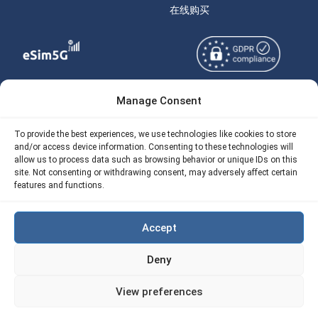
在线购买
Manage Consent
Copyright © 2026
关于 eSIM5g
eSIM5g.com 版权所有。
Your Tickets
To provide the best experiences, we use technologies like cookies to store
and/or access device information. Consenting to these technologies will
使用条款
免费eSIM流量计算器
allow us to process data such as browsing behavior or unique IDs on this
site. Not consenting or withdrawing consent, may adversely affect certain
隐私政策
我们的 API
features and functions.
AML
eSIM5G 退款政策
Accept
Site Map
Deny
Cookie 使用政策（EU)
View preferences