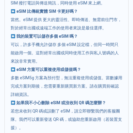
SIM 撥打電話與傳送簡訊，同時使用 eSIM 來上網。
eSIM 比傳統實體 SIM 卡更好嗎？
當然。eSIM 提供 更大的靈活性、即時傳送、無需前往門市，
對於經常出國或遠端工作的使用者來說是最佳選擇。
我的裝置可以儲存多個 eSIM 嗎？
可以，許多手機允許儲存 多個 eSIM 設定檔，但同一時間只
能啟用一個。這對經常出國或同時使用工作與私人號碼的人
來說非常實用。
eSIM 方案可以重複使用或儲值嗎？
多數 eSIM5g 方案為預付型，無法重複使用或儲值。當數據用
完或方案到期後，您需要重新購買新方案。請在購買前確認
詳細資訊。
如果我不小心刪除 eSIM 或沒收到 QR 碼怎麼辦？
若您未收到 QR 碼或誤刪了 eSIM，請立即聯繫我們的客服團
隊。我們可以重新發送 QR 碼，或協助您重新啟用（若裝置支
援）。