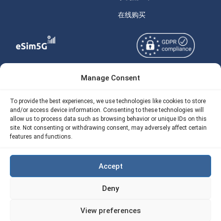
在线购买
Manage Consent
Copyright © 2026
关于 eSIM5g
eSIM5g.com 版权所有。
Your Tickets
To provide the best experiences, we use technologies like cookies to store
and/or access device information. Consenting to these technologies will
使用条款
免费eSIM流量计算器
allow us to process data such as browsing behavior or unique IDs on this
site. Not consenting or withdrawing consent, may adversely affect certain
隐私政策
我们的 API
features and functions.
AML
eSIM5G 退款政策
Accept
Site Map
Deny
Cookie 使用政策（EU)
View preferences