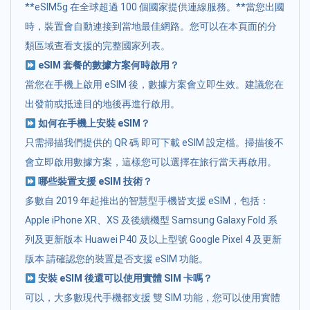
**eSIM5g 在全球超過 100 個國家提供連線服務。**當您出國
時，裝置會自動連接到當地最佳網路。您可以在本頁面的分
類區域查看支援的完整國家列表。
eSIM 套餐的數據方案何時啟用？
當您在手機上啟用 eSIM 後，數據方案會立即生效。建議您在
出發前或抵達目的地後再進行啟用。
如何在手機上安裝 eSIM？
只需掃描我們提供的 QR 碼 即可下載 eSIM 設定檔。掃描後不
會立即啟用數據方案，這樣您可以選擇在旅行當天再啟用。
哪些裝置支援 eSIM 技術？
多數自 2019 年起推出的智慧型手機皆支援 eSIM，包括：
Apple iPhone XR、XS 及後續機型 Samsung Galaxy Fold 系
列及更新版本 Huawei P40 及以上型號 Google Pixel 4 及更新
版本 請確認您的裝置是否支援 eSIM 功能。
安裝 eSIM 後還可以使用實體 SIM 卡嗎？
可以，大多數現代手機都支援 雙 SIM 功能，您可以使用實體