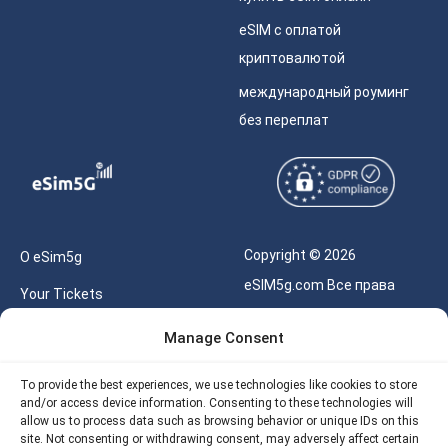
eSIM с оплатой
криптовалютой
международный роуминг
без переплат
Copyright © 2026
О eSim5g
eSIM5g.com Все права
Your Tickets
защищены.
Калькулятор для eSIM
Manage Consent
Правила использования
Наше API
To provide the best experiences, we use technologies like cookies to store
Политика
and/or access device information. Consenting to these technologies will
Политика возврата
конфиденциальности
allow us to process data such as browsing behavior or unique IDs on this
eSIM5G
site. Not consenting or withdrawing consent, may adversely affect certain