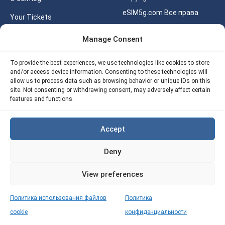
eSIM5g.com Все права
Your Tickets
защищены.
Калькулятор для eSIM
Manage Consent
Правила использования
Наше API
To provide the best experiences, we use technologies like cookies to store
Политика
and/or access device information. Consenting to these technologies will
Политика возврата
конфиденциальности
allow us to process data such as browsing behavior or unique IDs on this
eSIM5G
site. Not consenting or withdrawing consent, may adversely affect certain
Политика AML
features and functions.
Site Map
Accept
Политика
использования файлов
Deny
cookie (ЕС)
View preferences
Политика использования файлов
Политика
cookie
конфиденциальности