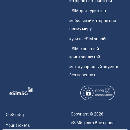
интернет за границей
eSIM для туристов
мобильный интернет по
всему миру
купить eSIM онлайн
eSIM с оплатой
криптовалютой
международный роуминг
без переплат
Copyright © 2026
О eSim5g
eSIM5g.com Все права
Your Tickets