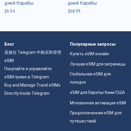
дней Карибы
дней Карибы
$
6.54
$
68.99
Блог
Популярные запросы
直接在 Telegram 中购买和管理
Купить eSIM онлайн
eSIM
Лучшая eSIM для заграницы
Покупайте и управляйте
Глобальная eSIM для
eSIM прямо в Telegram
поездок
Buy and Manage Travel eSIMs
eSIM для Европы/Азии/США
Directly Inside Telegram
Мгновенная активация eSIM
Предоплаченная eSIM для
путешествий